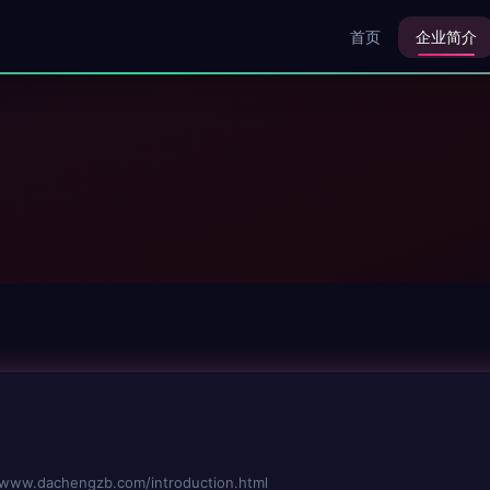
首页
企业简介
dachengzb.com/introduction.html