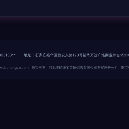
93138**
地址：石家庄裕华区槐安东路123号裕华万达广场商业综合体01单
.dachengzb.com
珠宝玉石
河北维航珠宝首饰销售有限公司石家庄分公司
珠宝