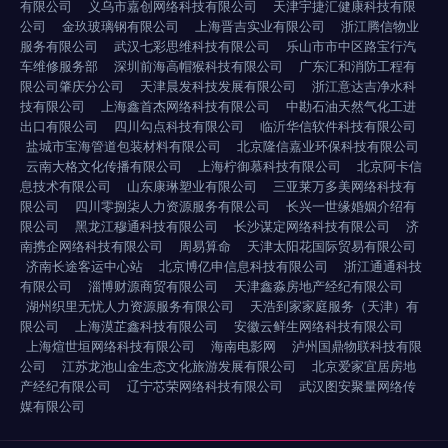
有限公司
义乌市嘉创网络科技有限公司
天津宇捷汇健康科技有限
公司
金玖玻璃钢有限公司
上海晋吉实业有限公司
浙江腾信物业
服务有限公司
武汉七彩思维科技有限公司
乐山市市中区路宝行汽
车维修服务部
深圳前海高帽猴科技有限公司
广东汇和消防工程有
限公司肇庆分公司
天津晨发科技发展有限公司
浙江意达吉净水科
技有限公司
上海鑫首杰网络科技有限公司
中勘石油天然气化工进
出口有限公司
四川勾点科技有限公司
临沂华信软件科技有限公司
盐城市宝海管道包装材料有限公司
北京隆信嘉业环保科技有限公司
云南大格文化传播有限公司
上海柠御慕科技有限公司
北京阿卡信
息技术有限公司
山东康琳塑业有限公司
三亚莱万多美网络科技有
限公司
四川零捌柒人力资源服务有限公司
长兴一世缘婚姻介绍有
限公司
黑龙江穆通科技有限公司
长沙谋定网络科技有限公司
济
南携企网络科技有限公司
周易算命
天津太阳花国际贸易有限公司
济南长途客运中心站
北京博亿申信息科技有限公司
浙江通通科技
有限公司
淄博财源商贸有限公司
天津鑫淼房地产经纪有限公司
湖州织里无忧人力资源服务有限公司
天浩到家家庭服务（天津）有
限公司
上海漠芷鑫科技有限公司
安徽云鲜生网络科技有限公司
上海煊世垣网络科技有限公司
海南电影网
泸州国鼎物联科技有限
公司
江苏龙池山金生态文化旅游发展有限公司
北京爱家宜居房地
产经纪有限公司
辽宁芯荣网络科技有限公司
武汉图安聚量网络传
媒有限公司