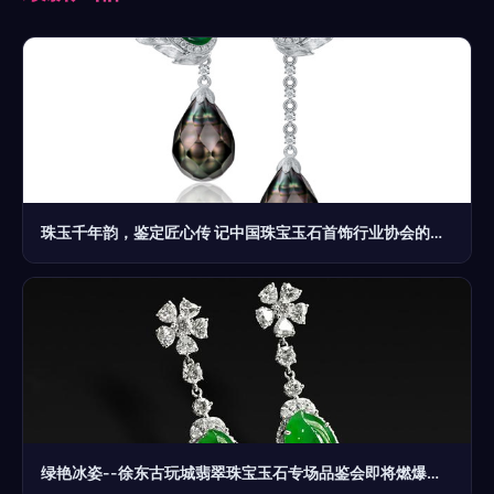
珠玉千年韵，鉴定匠心传 记中国珠宝玉石首饰行业协会的角色与担当
绿艳冰姿--徐东古玩城翡翠珠宝玉石专场品鉴会即将燃爆春日