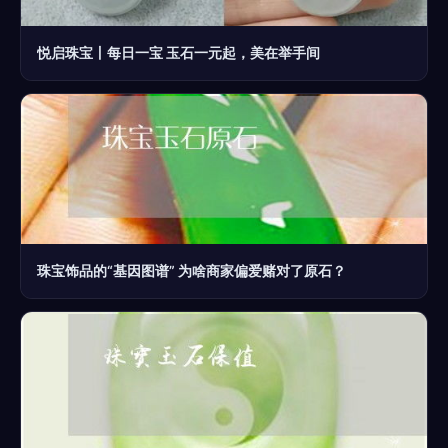
悦启珠宝丨每日一宝 玉石一元起，美在举手间
珠宝饰品的“基因图谱” 为啥商家偏爱赌对了原石？