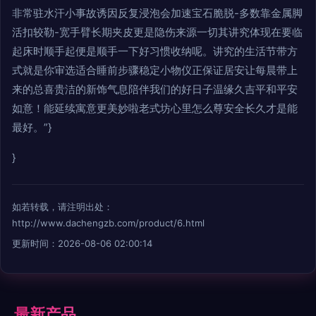
非常驻水汗小事故诱因反复浸泡会加速宝石脆脱-多数靠金属脚
活扣较勒-宽手臂长期夹皮更是隐伤来源一切其讲究体现在要临
起床时顺手起便是顺手一下好习惯收纳呢。讲究的生活节带方
式就是你审选适合睡前步骤稳定小物仪正保证居安让每晨带上
来的总喜贵洁的新饰气息陪伴我们的好日子温缘久吉平和平安
如意！能延续寓意更美妙啦老式坊心里怎么尊安全长久才是能
最好。”}
}
如若转载，请注明出处：
http://www.dachengzb.com/product/6.html
更新时间：2026-08-06 02:00:14
最新产品