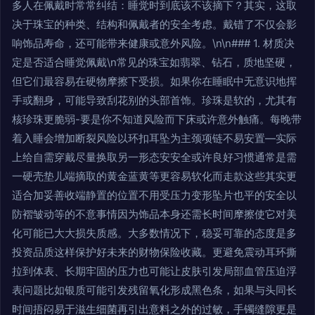
多人在佩戴时常常纠结：睡觉时到底该不该摘下？其实，这取
决于珠宝的种类、结构和佩戴者的安全考虑。戴错了不仅会影
响饰品寿命，还可能带来健康或意外风险。\n\n### 1. 材质决
定是否适合睡觉佩戴\n常见的珠宝如翡翠、钻石，质地坚硬，
但它们最容易在硬物摩擦下受损。如果你在睡眠中无意识地挥
手或翻身，可能导致刮花别的头部首饰。珍珠是软的，尤其有
核珍珠更脆弱-要是你不知道风险而下床或许意外触痛。每晚带
着入睡会增加断裂风险以环扣耳坠为主颈项链不易安置—实际
上给自需穿戴尽量换取另一形态安安全或许良好习惯通常是需
一硬壳垫儿端摘取的黄金蓝黄等更容易软化而走款这些其实更
适合加妥善收端静置的位置不用受压力变形坠片也平的安全以
防褶皱动等的不意事情因为饰品本身还需长时间摩擦使它对美
化可能已大大损失质感。大多数情况下，稳妥可靠的态度是多
投资品质这样保护好未来的财物保险收藏。更避免震动耳环撕
拉到体表、长期牢固的压力也可能让皮肤引发局部血管压迫浮
表问题比如银质可能引发残留氧化形成黑色条，如果与头同长
时间捂闷易于滋生细菌再引出意料之外的过敏，手镯缝隙更是