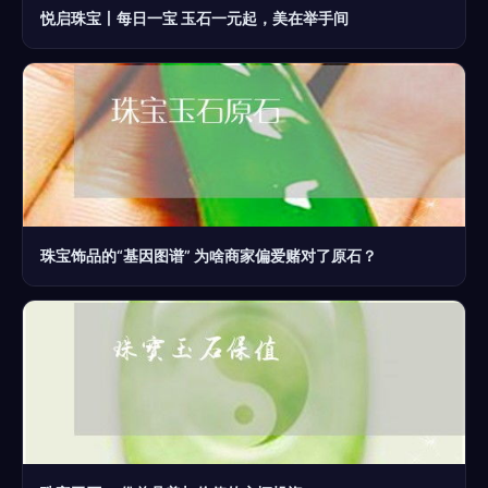
悦启珠宝丨每日一宝 玉石一元起，美在举手间
珠宝饰品的“基因图谱” 为啥商家偏爱赌对了原石？